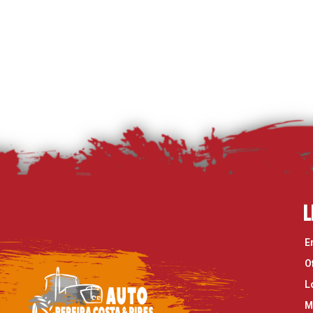
L
E
O
L
M