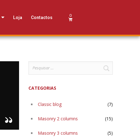
Loja
Contactos
CATEGORIAS
Classic blog
(7)
Masonry 2 columns
(15)
Masonry 3 columns
(5)