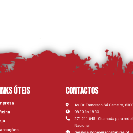
inks Úteis
Contactos
mpresa
Av. Dr. Francisco Sá Carneiro, 630
ficina
08:30 às 18:30
271 211 645 - Chamada para rede 
oja
Nacional
arcações
geral@autopereiracostapires.pt