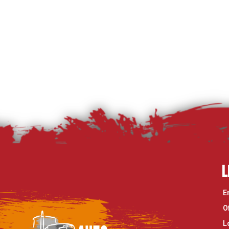
L
E
O
L