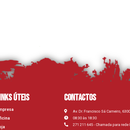
inks Úteis
Contactos
mpresa
Av. Dr. Francisco Sá Carneiro, 630
ficina
08:30 às 18:30
271 211 645 - Chamada para rede 
oja